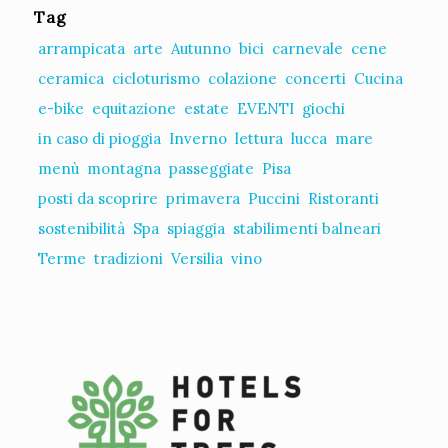
Tag
arrampicata
arte
Autunno
bici
carnevale
cene
ceramica
cicloturismo
colazione
concerti
Cucina
e-bike
equitazione
estate
EVENTI
giochi
in caso di pioggia
Inverno
lettura
lucca
mare
menù
montagna
passeggiate
Pisa
posti da scoprire
primavera
Puccini
Ristoranti
sostenibilità
Spa
spiaggia
stabilimenti balneari
Terme
tradizioni
Versilia
vino