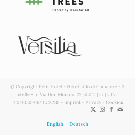
© Copyright Petit Hotel - Hotel Lido di Camaiore - 3
stelle - in Via Don Minzoni 22, 55041 (LU) CIN:
IT046005A19YECX2S9 -
Imprint
-
Privacy
-
Cookies
English
Deutsch