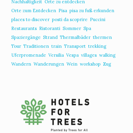
Nachhaltigkeit
Orte zu entdecken
Orte zum Entdecken
Pisa
pisa zu fuß erkunden
places to discover
posti da scoprire
Puccini
Restaurants
Ristoranti
Sommer
Spa
Spaziergänge
Strand
Thermalbäder
thermen
Tour
Traditionen
train
Transport
trekking
Uferpromenade
Versilia
Vespa
villages
walking
Wandern
Wanderungen
Wein
workshop
Zug