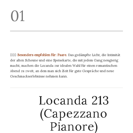
01
👩‍❤️‍👨
Besonders empfohlen für: Paare.
Das gedämpfte Licht, die Intimität
der alten Scheune und eine Speisekarte, die mit jedem Gang neugierig
macht, machen die Locanda zur idealen Wahl für einen romantischen
Abend zu zweit, an dem man sich Zeit für gute Gespräche und neue
Geschmackserlebnisse nehmen kann.
Locanda 213
(Capezzano
Pianore)