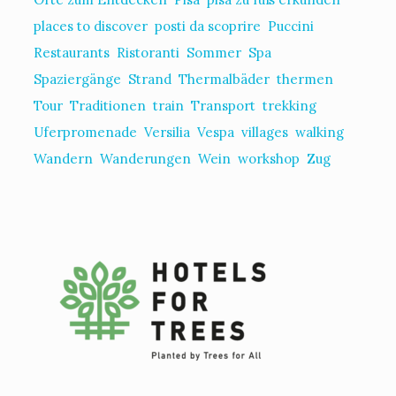
places to discover
posti da scoprire
Puccini
Restaurants
Ristoranti
Sommer
Spa
Spaziergänge
Strand
Thermalbäder
thermen
Tour
Traditionen
train
Transport
trekking
Uferpromenade
Versilia
Vespa
villages
walking
Wandern
Wanderungen
Wein
workshop
Zug