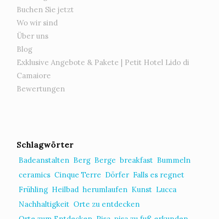
Buchen Sie jetzt
Wo wir sind
Über uns
Blog
Exklusive Angebote & Pakete | Petit Hotel Lido di
Camaiore
Bewertungen
Schlagwörter
Badeanstalten
Berg
Berge
breakfast
Bummeln
ceramics
Cinque Terre
Dörfer
Falls es regnet
Frühling
Heilbad
herumlaufen
Kunst
Lucca
Nachhaltigkeit
Orte zu entdecken
Orte zum Entdecken
Pisa
pisa zu fuß erkunden