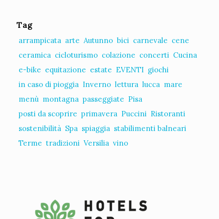
Tag
arrampicata
arte
Autunno
bici
carnevale
cene
ceramica
cicloturismo
colazione
concerti
Cucina
e-bike
equitazione
estate
EVENTI
giochi
in caso di pioggia
Inverno
lettura
lucca
mare
menù
montagna
passeggiate
Pisa
posti da scoprire
primavera
Puccini
Ristoranti
sostenibilità
Spa
spiaggia
stabilimenti balneari
Terme
tradizioni
Versilia
vino