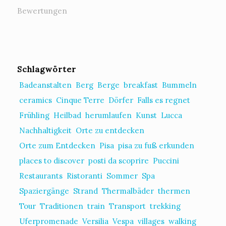
Bewertungen
Schlagwörter
Badeanstalten
Berg
Berge
breakfast
Bummeln
ceramics
Cinque Terre
Dörfer
Falls es regnet
Frühling
Heilbad
herumlaufen
Kunst
Lucca
Nachhaltigkeit
Orte zu entdecken
Orte zum Entdecken
Pisa
pisa zu fuß erkunden
places to discover
posti da scoprire
Puccini
Restaurants
Ristoranti
Sommer
Spa
Spaziergänge
Strand
Thermalbäder
thermen
Tour
Traditionen
train
Transport
trekking
Uferpromenade
Versilia
Vespa
villages
walking