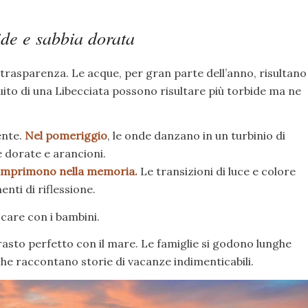
de e sabbia dorata
a trasparenza. Le acque, per gran parte dell’anno, risultano
guito di una Libecciata possono risultare più torbide ma ne
ente.
Nel pomeriggio
, le onde danzano in un turbinio di
e dorate e arancioni.
 imprimono nella memoria.
Le transizioni di luce e colore
nti di riflessione.
care con i bambini.
rasto perfetto con il mare. Le famiglie si godono lunghe
che raccontano storie di vacanze indimenticabili.