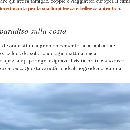
re qui attira famiglie, coppie e viaggiatori europei. Il clim
iore incanta per la sua limpidezza e bellezza autentica.
paradiso sulla costa
 le onde si infrangono dolcemente sulla sabbia fine. I
so. La luce del sole rende ogni mattina unica.
 spazi ampi per ogni esigenza. I visitatori trovano aree
erca pace. Questa varietà rende il luogo ideale per una