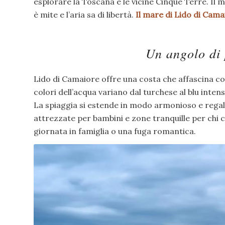
esplorare la Toscana e le vicine Cinque Terre. Il ma
è mite e l’aria sa di libertà.
Il mare di Lido di Cama
Un angolo di 
Lido di Camaiore offre una costa che affascina con
colori dell’acqua variano dal turchese al blu inten
La spiaggia si estende in modo armonioso e regala
attrezzate per bambini e zone tranquille per chi c
giornata in famiglia o una fuga romantica.