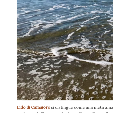
Lido di Camaiore
si distingue come una meta amat